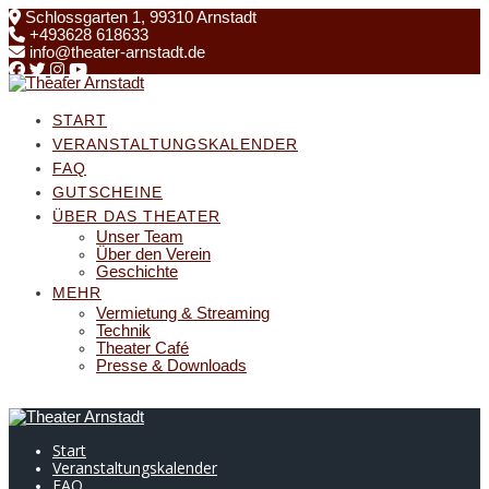
Skip
Schlossgarten 1, 99310 Arnstadt
to
+493628 618633
content
info@theater-arnstadt.de
START
VERANSTALTUNGSKALENDER
FAQ
GUTSCHEINE
ÜBER DAS THEATER
Unser Team
Über den Verein
Geschichte
MEHR
Vermietung & Streaming
Technik
Theater Café
Presse & Downloads
Start
Veranstaltungskalender
FAQ