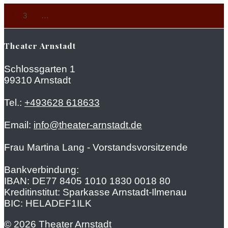
Posts
Page
Page
Page
Page
Page
Page
1
2
3
4
5
…
27
navigation
Theater Arnstadt
Schlossgarten 1
99310 Arnstadt
Tel.:
+493628 618633
Email:
info@theater-arnstadt.de
Frau Martina Lang - Vorstandsvorsitzende
Bankverbindung:
IBAN: DE77 8405 1010 1830 0018 80
Kreditinstitut: Sparkasse Arnstadt-Ilmenau
BIC: HELADEF1ILK
© 2026 Theater Arnstadt