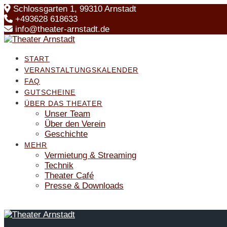
Skip
Schlossgarten 1, 99310 Arnstadt
to
+493628 618633
content
info@theater-arnstadt.de
START
VERANSTALTUNGSKALENDER
FAQ
GUTSCHEINE
ÜBER DAS THEATER
Unser Team
Über den Verein
Geschichte
MEHR
Vermietung & Streaming
Technik
Theater Café
Presse & Downloads