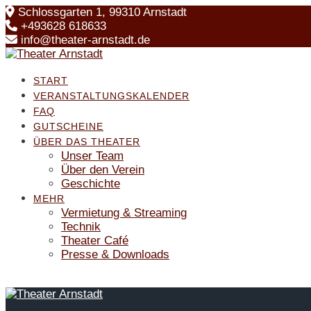
Skip
Schlossgarten 1, 99310 Arnstadt
to
+493628 618633
content
info@theater-arnstadt.de
START
VERANSTALTUNGSKALENDER
FAQ
GUTSCHEINE
ÜBER DAS THEATER
Unser Team
Über den Verein
Geschichte
MEHR
Vermietung & Streaming
Technik
Theater Café
Presse & Downloads