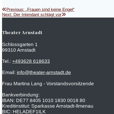
Beitragsnavigation
Previous
Previous:
„Frauen sind keine Engel“
Next
post:
Next:
Der Intendant schlägt vor
post:
Theater Arnstadt
Schlossgarten 1
99310 Arnstadt
Tel.:
+493628 618633
Email:
info@theater-arnstadt.de
Frau Martina Lang - Vorstandsvorsitzende
Bankverbindung:
IBAN: DE77 8405 1010 1830 0018 80
Kreditinstitut: Sparkasse Arnstadt-Ilmenau
BIC: HELADEF1ILK