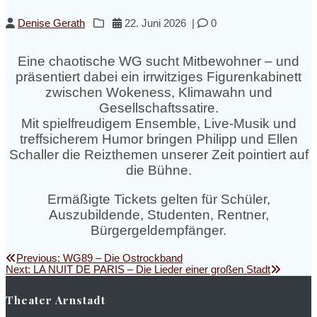
Denise Gerath
22. Juni 2026
|
0
Eine chaotische WG sucht Mitbewohner – und
präsentiert dabei ein irrwitziges Figurenkabinett
zwischen Wokeness, Klimawahn und
Gesellschaftssatire.
Mit spielfreudigem Ensemble, Live-Musik und
treffsicherem Humor bringen Philipp und Ellen
Schaller die Reizthemen unserer Zeit pointiert auf
die Bühne.
Ermäßigte Tickets gelten für Schüler,
Auszubildende, Studenten, Rentner,
Bürgergeldempfänger.
Beitragsnavigation
Previous
Previous:
WG89 – Die Ostrockband
Next
post:
Next:
LA NUIT DE PARIS – Die Lieder einer großen Stadt
post:
Theater Arnstadt