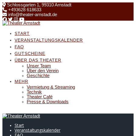
Skip
Schlossgarten 1, 99310 Arnstadt
to
+493628 618633
content
info@theater-arnstadt.de
START
VERANSTALTUNGSKALENDER
FAQ
GUTSCHEINE
ÜBER DAS THEATER
Unser Team
Über den Verein
Geschichte
MEHR
Vermietung & Streaming
Technik
Theater Café
Presse & Downloads
Start
Veranstaltungskalender
FAQ