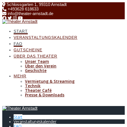
Skip
Schlossgarten 1, 99310 Arnstadt
to
+493628 618633
content
info@theater-arnstadt.de
START
VERANSTALTUNGSKALENDER
FAQ
GUTSCHEINE
ÜBER DAS THEATER
Unser Team
Über den Verein
Geschichte
MEHR
Vermietung & Streaming
Technik
Theater Café
Presse & Downloads
Start
Veranstaltungskalender
FAQ