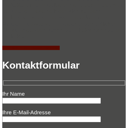
Parkplätze in unmittelbarer Nähe des Theaters zur
Verfügung. Diese befinden sich auf dem
Wollmarkt Platz an der Hammerecke, nur 2
Minuten Fußweg vom Theater entfernt. Klicken
Sie auf folgenden Button, zur Direktanfahrt zu den
Parkplätzen:
Anfahrt zum Theater Parkplatz
Kontaktformular
Ihr Name
Ihre E-Mail-Adresse