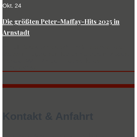
Okt. 24
Die größten Peter-Maffay-Hits 2025 in
Arnstadt
Im Juli dieses Jahres gab Rock-Legende Peter
Maffay in Leipzig sein letztes Konzert, im August
startete „MAFFAY pur“, Deutschlands
erfolgreichste...
Kontakt & Anfahrt
Für unsere Besucher stehen zahlreiche