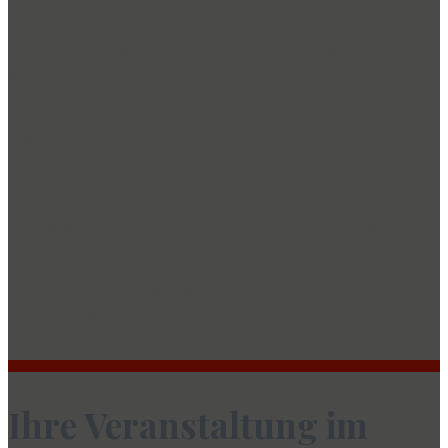
Wir bieten Ihnen eine Auswahl an kleinen,
leckeren Speisen, die Sie sowohl vor der
Aufführung als auch in der Pause genießen
können.
Um Ihre Pausenspeisen stressfrei zu genießen,
bitten wir Sie, diese im Voraus zu reservieren.
Hierfür öffnet unser Café seine Türen etwa 1,5
Stunden vor jeder Veranstaltung.
So stellen wir sicher, dass Ihr Snack pünktlich für
Sie bereitsteht.
Genießen Sie einen unbeschwerten
Theaterabend mit kulinarischem Genuss – wir
freuen uns auf Ihren Besuch!
Ihre Veranstaltung im