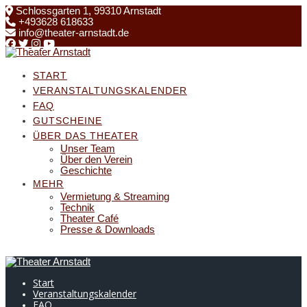
Skip
Schlossgarten 1, 99310 Arnstadt
to
+493628 618633
content
info@theater-arnstadt.de
START
VERANSTALTUNGSKALENDER
FAQ
GUTSCHEINE
ÜBER DAS THEATER
Unser Team
Über den Verein
Geschichte
MEHR
Vermietung & Streaming
Technik
Theater Café
Presse & Downloads
Start
Veranstaltungskalender
FAQ