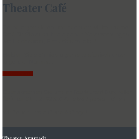
Theater Café
Gerne organisieren und betreuen wir im Theater
Café für Sie auch Ihre eigenen Veranstaltungen,
wie Hochzeiten, Firmenfeiern, etc..!
Melden Sie sich hierzu gerne telefonisch unter
folgender Nummer:
03628/929711
Oder sprechen Sie uns im Restaurant Burgkeller
(Erfurter Str. 12, 99310 Arnstadt) persönlich an.
Wir freuen uns auf Ihre Anfrage!
Theater Arnstadt