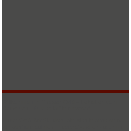
Willkommen im Theater Café – betrieben vom
Restaurant „Burgkeller“ in Arnstadt!
Unser Café lädt Sie dazu ein, sich in entspannter
Atmosphäre auf den Theaterabend einzustimmen.