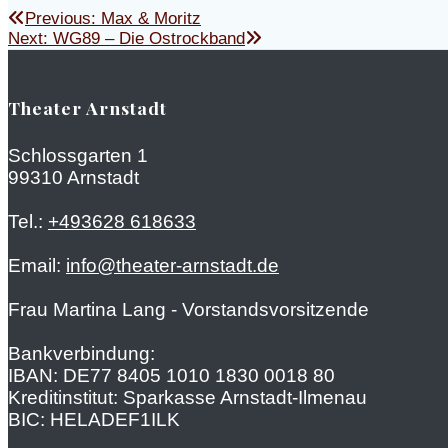
Beitragsnavigation
Previous
Previous:
Max & Moritz
Next
post:
Next:
WG89 – Die Ostrockband
post:
Theater Arnstadt
Schlossgarten 1
99310 Arnstadt
Tel.:
+493628 618633
Email:
info@theater-arnstadt.de
Frau Martina Lang - Vorstandsvorsitzende
Bankverbindung:
IBAN: DE77 8405 1010 1830 0018 80
Kreditinstitut: Sparkasse Arnstadt-Ilmenau
BIC: HELADEF1ILK