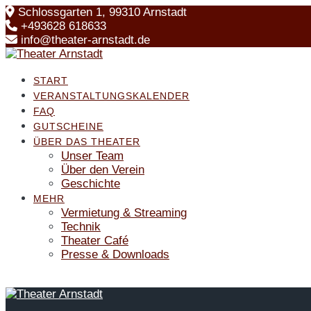
Skip
Schlossgarten 1, 99310 Arnstadt
to
+493628 618633
content
info@theater-arnstadt.de
START
VERANSTALTUNGSKALENDER
FAQ
GUTSCHEINE
ÜBER DAS THEATER
Unser Team
Über den Verein
Geschichte
MEHR
Vermietung & Streaming
Technik
Theater Café
Presse & Downloads