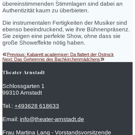
übereinstimmenden Stimmlagen sind dabei an
Authentizität kaum zu überbieten.
Die instrumentalen Fertigkeiten der Musiker sind
ebenso beeindruckend, wie ihre Bühnenpräsenz.
Sie zeigen eine perfekte Show, ohne dass sie
große Showeffekte nötig haben.
Beitragsnavigation
Previous
Previous:
Kabarett academixer: Da flattert der Ostrock
Next
post:
Next:
Das Geheimnis des Bachkirchenmädchens
post:
Theater Arnstadt
Schlossgarten 1
99310 Arnstadt
Tel.:
+493628 618633
Email:
info@theater-arnstadt.de
Frau Martina Lang - Vorstandsvorsitzende