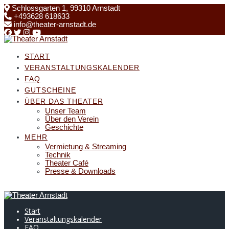
Skip
Schlossgarten 1, 99310 Arnstadt
to
+493628 618633
content
info@theater-arnstadt.de
START
VERANSTALTUNGSKALENDER
FAQ
GUTSCHEINE
ÜBER DAS THEATER
Unser Team
Über den Verein
Geschichte
MEHR
Vermietung & Streaming
Technik
Theater Café
Presse & Downloads
Start
Veranstaltungskalender
FAQ