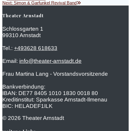
Beitragsnavigation
Next
post:
Next:
Simon & Garfunkel Revival Band
post:
Theater Arnstadt
Schlossgarten 1
99310 Arnstadt
Tel.:
+493628 618633
Email:
info@theater-arnstadt.de
Frau Martina Lang - Vorstandsvorsitzende
Bankverbindung:
IBAN: DE77 8405 1010 1830 0018 80
Kreditinstitut: Sparkasse Arnstadt-Ilmenau
BIC: HELADEF1ILK
© 2026 Theater Arnstadt