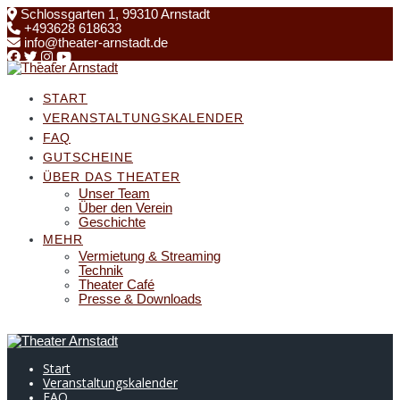
Skip
Schlossgarten 1, 99310 Arnstadt
to
+493628 618633
content
info@theater-arnstadt.de
START
VERANSTALTUNGSKALENDER
FAQ
GUTSCHEINE
ÜBER DAS THEATER
Unser Team
Über den Verein
Geschichte
MEHR
Vermietung & Streaming
Technik
Theater Café
Presse & Downloads
Start
Veranstaltungskalender
FAQ