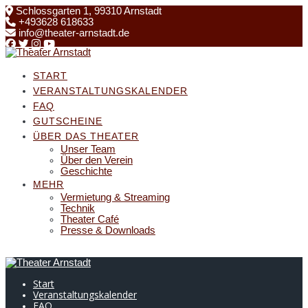
Skip
Schlossgarten 1, 99310 Arnstadt
to
+493628 618633
content
info@theater-arnstadt.de
START
VERANSTALTUNGSKALENDER
FAQ
GUTSCHEINE
ÜBER DAS THEATER
Unser Team
Über den Verein
Geschichte
MEHR
Vermietung & Streaming
Technik
Theater Café
Presse & Downloads
Start
Veranstaltungskalender
FAQ