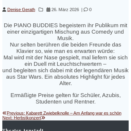
Denise Gerath
26. März 2026
|
0
Die PIANO BUDDIES begeistern ihr Publikum mit
einer einzigartigen Mischung aus Comedy und
Musik.
Nur selten berühren die beiden Freunde das
Klavier so, wie man es erwarten würde:
Mal wird mit der Nase gespielt, mal liefern sie sich
ein Duell mit Leuchtschwertern –
und begleiten sich dabei mit der legendären Musik
aus Star Wars. Ein absolutes Highlight für jedes
Alter.
Ermäßigte Preise gelten für Schüler, Azubis,
Studenten und Rentner.
Beitragsnavigation
Previous
Previous:
Kabarett Zwiebelknolle – Am Anfang war es schön
Next
post:
Next:
Herbstkonzert
post:
Theater Arnstadt