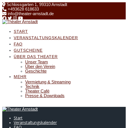
Skip
Schlossgarten 1, 99310 Arnstadt
to
+493628 618633
content
info@theater-arnstadt.de
START
VERANSTALTUNGSKALENDER
FAQ
GUTSCHEINE
ÜBER DAS THEATER
Unser Team
Über den Verein
Geschichte
MEHR
Vermietung & Streaming
Technik
Theater Café
Presse & Downloads
Start
Veranstaltungskalender
FAQ