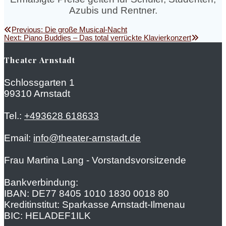
Azubis und Rentner.
Beitragsnavigation
Previous
Previous:
Die große Musical-Nacht
Next
post:
Next:
Piano Buddies – Das total verrückte Klavierkonzert
post:
Theater Arnstadt
Schlossgarten 1
99310 Arnstadt
Tel.:
+493628 618633
Email:
info@theater-arnstadt.de
Frau Martina Lang - Vorstandsvorsitzende
Bankverbindung:
IBAN: DE77 8405 1010 1830 0018 80
Kreditinstitut: Sparkasse Arnstadt-Ilmenau
BIC: HELADEF1ILK