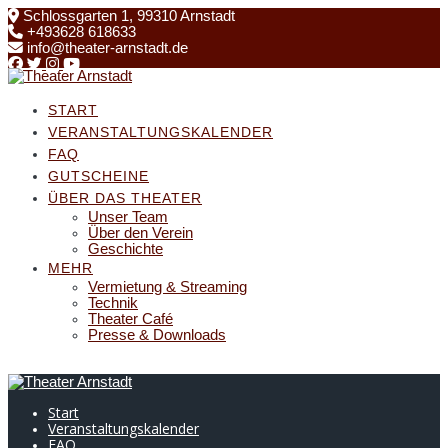
Skip
Schlossgarten 1, 99310 Arnstadt
to
+493628 618633
content
info@theater-arnstadt.de
START
VERANSTALTUNGSKALENDER
FAQ
GUTSCHEINE
ÜBER DAS THEATER
Unser Team
Über den Verein
Geschichte
MEHR
Vermietung & Streaming
Technik
Theater Café
Presse & Downloads
Start
Veranstaltungskalender
FAQ