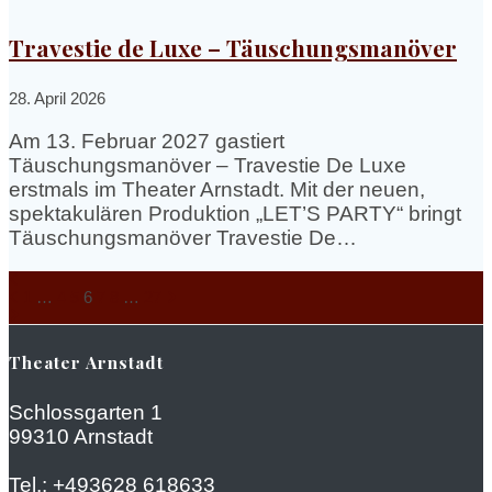
Travestie de Luxe – Täuschungsmanöver
28. April 2026
Am 13. Februar 2027 gastiert
Täuschungsmanöver – Travestie De Luxe
erstmals im Theater Arnstadt. Mit der neuen,
spektakulären Produktion „LET’S PARTY“ bringt
Täuschungsmanöver Travestie De…
Posts
Page
Page
Page
Page
Page
Page
Page
1
…
4
5
6
7
8
…
27
navigation
Theater Arnstadt
Schlossgarten 1
99310 Arnstadt
Tel.:
+493628 618633