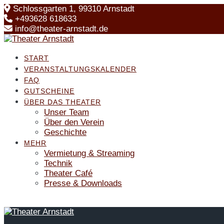
Skip
Schlossgarten 1, 99310 Arnstadt
to
+493628 618633
content
info@theater-arnstadt.de
START
VERANSTALTUNGSKALENDER
FAQ
GUTSCHEINE
ÜBER DAS THEATER
Unser Team
Über den Verein
Geschichte
MEHR
Vermietung & Streaming
Technik
Theater Café
Presse & Downloads