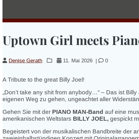
Uptown Girl meets Pia
Denise Gerath
11. Mai 2026
|
0
A Tribute to the great Billy Joel!
„Don’t take any shit from anybody…“ – Das ist Billy
eigenen Weg zu gehen, ungeachtet aller Widerständ
Gehen Sie mit der
PIANO MAN
-Band
auf eine mus
amerikanischen Weltstars
BILLY JOEL,
gespickt m
Begeistert von der musikalischen Bandbreite der a
zweieinhalbstündigen Konzert mit Originalarrangement