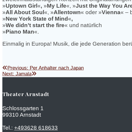
»
Uptown Girl
«
,
»
My Life
«, »
Just the Way You Ar
»
All About Soul
«, »
Allentown
« oder »
Vienna
« – 
»
New York State of Mind
«
,
»
We didn’t start the fire
« und natürlich
»
Piano Man
«.
Einmalig in Europa! Musik, die jede Generation berü
Beitragsnavigation
Previous
Previous:
Per Anhalter nach Japan
Next
post:
Next:
Jamala
post:
Theater Arnstadt
Schlossgarten 1
99310 Arnstadt
Tel.:
+493628 618633