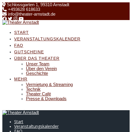
Skip
Schlossgarten 1, 99310 Arnstadt
to
+493628 618633
content
info@theater-arnstadt.de
START
VERANSTALTUNGSKALENDER
FAQ
GUTSCHEINE
ÜBER DAS THEATER
Unser Team
Über den Verein
Geschichte
MEHR
Vermietung & Streaming
Technik
Theater Café
Presse & Downloads
Start
Veranstaltungskalender
FAQ