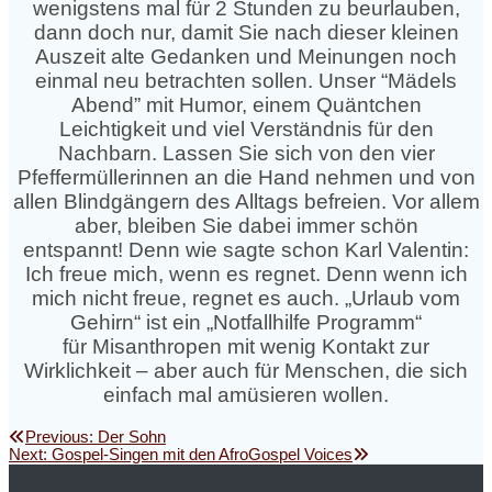
wenigstens mal für 2 Stunden zu beurlauben,
dann doch nur, damit Sie nach dieser kleinen
Auszeit alte Gedanken und Meinungen noch
einmal neu betrachten sollen. Unser “Mädels
Abend” mit Humor, einem Quäntchen
Leichtigkeit und viel Verständnis für den
Nachbarn. Lassen Sie sich von den vier
Pfeffermüllerinnen an die Hand nehmen und von
allen Blindgängern des Alltags befreien. Vor allem
aber, bleiben Sie dabei immer schön
entspannt! Denn wie sagte schon Karl Valentin:
Ich freue mich, wenn es regnet. Denn wenn ich
mich nicht freue, regnet es auch. „Urlaub vom
Gehirn“ ist ein „Notfallhilfe Programm“
für Misanthropen mit wenig Kontakt zur
Wirklichkeit – aber auch für Menschen, die sich
einfach mal amüsieren wollen.
Beitragsnavigation
Previous
Previous:
Der Sohn
Next
post:
Next:
Gospel-Singen mit den AfroGospel Voices
post: