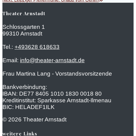
Next:
Leipziger Pfeffermühle: Urlaub vom Gehirn
post:
Theater Arnstadt
Schlossgarten 1
99310 Arnstadt
Tel.:
+493628 618633
Email:
info@theater-arnstadt.de
Frau Martina Lang - Vorstandsvorsitzende
Bankverbindung:
IBAN: DE77 8405 1010 1830 0018 80
Kreditinstitut: Sparkasse Arnstadt-Ilmenau
BIC: HELADEF1ILK
© 2026 Theater Arnstadt
weitere Links