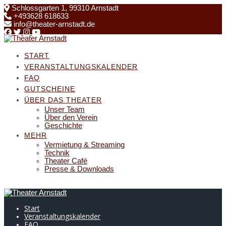
Skip
Schlossgarten 1, 99310 Arnstadt
to
+493628 618633
content
info@theater-arnstadt.de
START
VERANSTALTUNGSKALENDER
FAQ
GUTSCHEINE
ÜBER DAS THEATER
Unser Team
Über den Verein
Geschichte
MEHR
Vermietung & Streaming
Technik
Theater Café
Presse & Downloads
Start
Veranstaltungskalender
FAQ