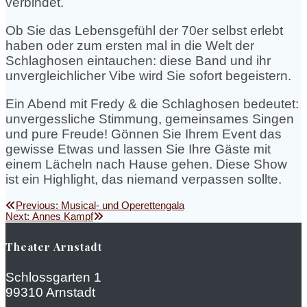
verbindet.
Ob Sie das Lebensgefühl der 70er selbst erlebt
haben oder zum ersten mal in die Welt der
Schlaghosen eintauchen: diese Band und ihr
unvergleichlicher Vibe wird Sie sofort begeistern.
Ein Abend mit Fredy & die Schlaghosen bedeutet:
unvergessliche Stimmung, gemeinsames Singen
und pure Freude! Gönnen Sie Ihrem Event das
gewisse Etwas und lassen Sie Ihre Gäste mit
einem Lächeln nach Hause gehen. Diese Show
ist ein Highlight, das niemand verpassen sollte.
Beitragsnavigation
Previous
Previous:
Musical- und Operettengala
Next
post:
Next:
Annes Kampf
post:
Theater Arnstadt
Schlossgarten 1
99310 Arnstadt