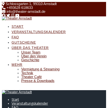
Skip
Schlossgarten 1, 99310 Arnstadt
to
+493628 618633
content
info@theater-arnstadt.de
START
VERANSTALTUNGSKALENDER
FAQ
GUTSCHEINE
ÜBER DAS THEATER
Unser Team
Über den Verein
Geschichte
MEHR
Vermietung & Streaming
Technik
Theater Café
Presse & Downloads
Start
Veranstaltungskalender
FAQ