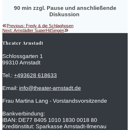
90 min zzgl. Pause und anschließende
Diskussion
Beitragsnavigation
Previous
Previous:
Fredy & die Schlaghosen
Next
post:
Next:
Arnstädter SuperHitSingen
post:
Theater Arnstadt
Schlossgarten 1
99310 Arnstadt
Tel.:
+493628 618633
Email:
info@theater-arnstadt.de
Frau Martina Lang - Vorstandsvorsitzende
Bankverbindung:
IBAN: DE77 8405 1010 1830 0018 80
Kreditinstitut: Sparkasse Arnstadt-Ilmenau