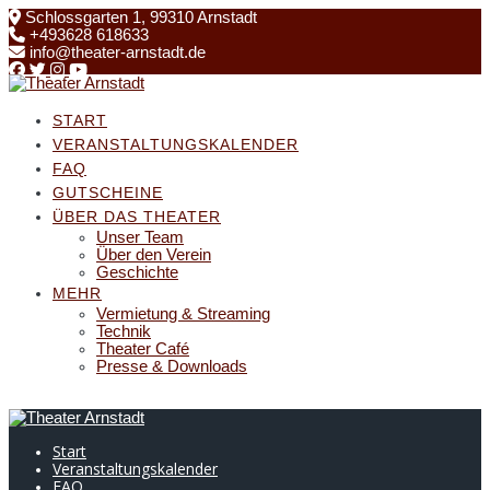
Skip
Schlossgarten 1, 99310 Arnstadt
to
+493628 618633
content
info@theater-arnstadt.de
START
VERANSTALTUNGSKALENDER
FAQ
GUTSCHEINE
ÜBER DAS THEATER
Unser Team
Über den Verein
Geschichte
MEHR
Vermietung & Streaming
Technik
Theater Café
Presse & Downloads
Start
Veranstaltungskalender
FAQ