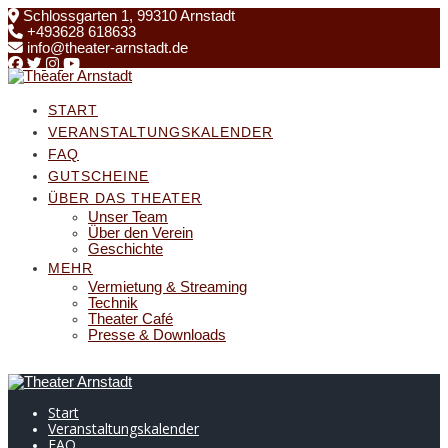
Skip
Schlossgarten 1, 99310 Arnstadt
to
+493628 618633
content
info@theater-arnstadt.de
START
VERANSTALTUNGSKALENDER
FAQ
GUTSCHEINE
ÜBER DAS THEATER
Unser Team
Über den Verein
Geschichte
MEHR
Vermietung & Streaming
Technik
Theater Café
Presse & Downloads
Start
Veranstaltungskalender
FAQ