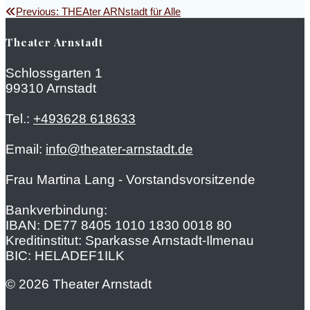
Beitragsnavigation
Previous
Previous:
THEAter ARNstadt für Alle
post:
Theater Arnstadt
Schlossgarten 1
99310 Arnstadt
Tel.:
+493628 618633
Email:
info@theater-arnstadt.de
Frau Martina Lang - Vorstandsvorsitzende
Bankverbindung:
IBAN: DE77 8405 1010 1830 0018 80
Kreditinstitut: Sparkasse Arnstadt-Ilmenau
BIC: HELADEF1ILK
© 2026 Theater Arnstadt