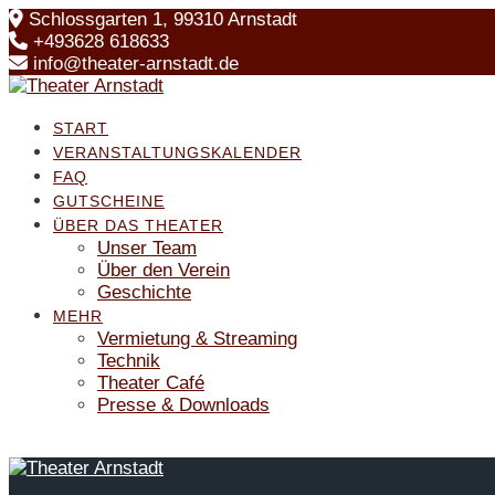
Skip
Schlossgarten 1, 99310 Arnstadt
to
+493628 618633
content
info@theater-arnstadt.de
START
VERANSTALTUNGSKALENDER
FAQ
GUTSCHEINE
ÜBER DAS THEATER
Unser Team
Über den Verein
Geschichte
MEHR
Vermietung & Streaming
Technik
Theater Café
Presse & Downloads