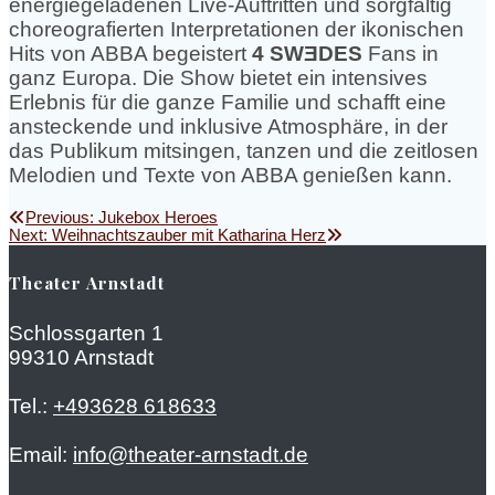
energiegeladenen Live-Auftritten und sorgfältig
choreografierten Interpretationen der ikonischen
Hits von ABBA begeistert
4 SWƎDES
Fans in
ganz Europa. Die Show bietet ein intensives
Erlebnis für die ganze Familie und schafft eine
ansteckende und inklusive Atmosphäre, in der
das Publikum mitsingen, tanzen und die zeitlosen
Melodien und Texte von ABBA genießen kann.
Beitragsnavigation
Previous
Previous:
Jukebox Heroes
Next
post:
Next:
Weihnachtszauber mit Katharina Herz
post:
Theater Arnstadt
Schlossgarten 1
99310 Arnstadt
Tel.:
+493628 618633
Email:
info@theater-arnstadt.de