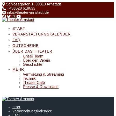
Skip
Schlossgarten 1, 99310 Arnstadt
to
+493628 618633
content
info@theater-arnstadt.de
START
VERANSTALTUNGSKALENDER
FAQ
GUTSCHEINE
ÜBER DAS THEATER
Unser Team
Über den Verein
Geschichte
MEHR
Vermietung & Streaming
Technik
Theater Café
Presse & Downloads
Start
Veranstaltungskalender
FAQ