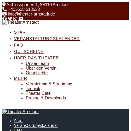
Skip
Schlossgarten 1, 99310 Arnstadt
to
+493628 618633
content
info@theater-arnstadt.de
START
VERANSTALTUNGSKALENDER
FAQ
GUTSCHEINE
ÜBER DAS THEATER
Unser Team
Über den Verein
Geschichte
MEHR
Vermietung & Streaming
Technik
Theater Café
Presse & Downloads
Start
Veranstaltungskalender
FAQ