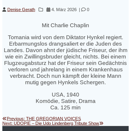
Denise Gerath
4. März 2026
|
0
Mit Charlie Chaplin
Tomania wird von dem Diktator Hynkel regiert.
Erbarmungslos drangsaliert er die Juden des
Landes. Davon ahnt der jüdische Friseur, der ihm
wie ein Zwillingsbruder gleicht, nichts. Bei einem
Flugzeugabsturz hat der Friseur sein Gedächtnis
verloren und jahrelang in einem Krankenhaus
verbracht. Doch nun kämpft der kleine Mann
mutig gegen Hynkels Schergen.
USA, 1940
Komödie, Satire, Drama
Ca. 125 min
Beitragsnavigation
Previous
Previous:
THE GREGORIAN VOICES
Next
post:
Next:
UDOPIE – Die Udo Lindenberg Tribute Show
post: