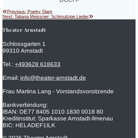
Beitragsnavigation
Previous
Previous:
Poetry Slam
Next
post:
Next:
Tatjana Meissner: Schmutzige Lieder
post:
Theater Arnstadt
Schlossgarten 1
99310 Arnstadt
Tel.:
+493628 618633
Email:
info@theater-arnstadt.de
Frau Martina Lang - Vorstandsvorsitzende
Bankverbindung:
IBAN: DE77 8405 1010 1830 0018 80
Kreditinstitut: Sparkasse Arnstadt-Ilmenau
BIC: HELADEF1ILK
© 2026 Theater Arnstadt