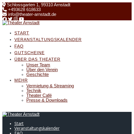
Skip
Schlossgarten 1, 99310 Arnstadt
to
+493628 618633
content
info@theater-arnstadt.de
START
VERANSTALTUNGSKALENDER
FAQ
GUTSCHEINE
ÜBER DAS THEATER
Unser Team
Über den Verein
Geschichte
MEHR
Vermietung & Streaming
Technik
Theater Café
Presse & Downloads
Start
Veranstaltungskalender
FAQ