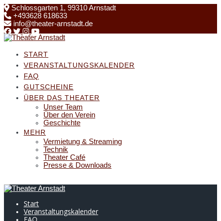
Skip
Schlossgarten 1, 99310 Arnstadt
to
+493628 618633
content
info@theater-arnstadt.de
START
VERANSTALTUNGSKALENDER
FAQ
GUTSCHEINE
ÜBER DAS THEATER
Unser Team
Über den Verein
Geschichte
MEHR
Vermietung & Streaming
Technik
Theater Café
Presse & Downloads
Start
Veranstaltungskalender
FAQ