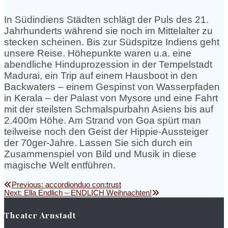
In Südindiens Städten schlägt der Puls des 21.
Jahrhunderts während sie noch im Mittelalter zu
stecken scheinen. Bis zur Südspitze Indiens geht
unsere Reise. Höhepunkte waren u.a. eine
abendliche Hinduprozession in der Tempelstadt
Madurai, ein Trip auf einem Hausboot in den
Backwaters – einem Gespinst von Wasserpfaden
in Kerala – der Palast von Mysore und eine Fahrt
mit der steilsten Schmalspurbahn Asiens bis auf
2.400m Höhe. Am Strand von Goa spürt man
teilweise noch den Geist der Hippie-Aussteiger
der 70ger-Jahre. Lassen Sie sich durch ein
Zusammenspiel von Bild und Musik in diese
magische Welt entführen.
Beitragsnavigation
Previous
Previous:
accordionduo con:trust
Next
post:
Next:
Ella Endlich – ENDLICH Weihnachten!
post:
Theater Arnstadt