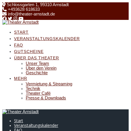
Skip
Schlossgarten 1, 99310 Arnstadt
to
+493628 618633
content
info@theater-arnstadt.de
START
VERANSTALTUNGSKALENDER
FAQ
GUTSCHEINE
ÜBER DAS THEATER
Unser Team
Über den Verein
Geschichte
MEHR
Vermietung & Streaming
Technik
Theater Café
Presse & Downloads
Start
Veranstaltungskalender
FAQ