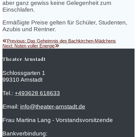
aber ganz gewiss keine Gelegenheit zum
Einschlafen.
Ermäßigte Preise gelten für Schüler, Studenten,
Azubis und Rentner.
Beitragsnavigation
Previous
Previous:
Das Geheimnis des Bachkirchen-Mädchens
Next
post:
Next:
Noten voller Energie
post:
Theater Arnstadt
Schlossgarten 1
99310 Arnstadt
Tel.:
+493628 618633
Email:
info@theater-arnstadt.de
Frau Martina Lang - Vorstandsvorsitzende
Bankverbindung: