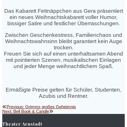
Das Kabarett Fettnäppchen aus Gera präsentiert
ein neues Weihnachtskabarett voller Humor,
bissiger Satire und festlicher Überraschungen.
Zwischen Geschenkestress, Familienchaos und
Weihnachtswahnsinn bleibt garantiert kein Auge
trocken.
Freuen Sie sich auf einen unterhaltsamen Abend
mit pointierten Szenen, musikalischen Einlagen
und jeder Menge weihnachtlichem Spaß.
Ermäßigte Preise gelten für Schüler, Studenten,
Azubis und Rentner.
Beitragsnavigation
Previous
Previous:
Grimms großes Geheimnis
Next
post:
Next:
Bell Book & Candle
post:
Theater Arnstadt