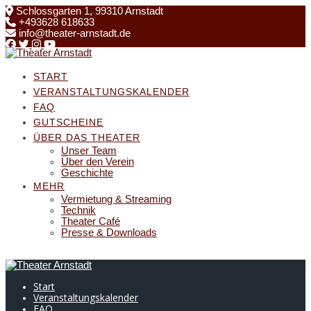
Skip
Schlossgarten 1, 99310 Arnstadt
to
+493628 618633
content
info@theater-arnstadt.de
START
VERANSTALTUNGSKALENDER
FAQ
GUTSCHEINE
ÜBER DAS THEATER
Unser Team
Über den Verein
Geschichte
MEHR
Vermietung & Streaming
Technik
Theater Café
Presse & Downloads
Start
Veranstaltungskalender
FAQ