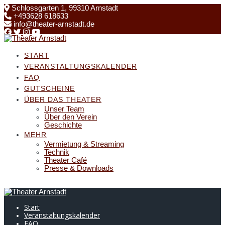
Skip
Schlossgarten 1, 99310 Arnstadt
to
+493628 618633
content
info@theater-arnstadt.de
START
VERANSTALTUNGSKALENDER
FAQ
GUTSCHEINE
ÜBER DAS THEATER
Unser Team
Über den Verein
Geschichte
MEHR
Vermietung & Streaming
Technik
Theater Café
Presse & Downloads
Start
Veranstaltungskalender
FAQ