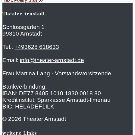
Beitragsnavigation
Next
Next:
Poetry Slam
post:
Theater Arnstadt
Schlossgarten 1
99310 Arnstadt
Tel.:
+493628 618633
Email:
info@theater-arnstadt.de
Frau Martina Lang - Vorstandsvorsitzende
Bankverbindung:
IBAN: DE77 8405 1010 1830 0018 80
Kreditinstitut: Sparkasse Arnstadt-Ilmenau
BIC: HELADEF1ILK
© 2026 Theater Arnstadt
weitere Links