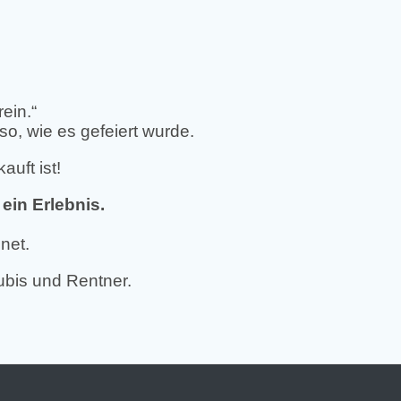
ein.“
o, wie es gefeiert wurde.
auft ist!
in Erlebnis.
net.
ubis und Rentner.