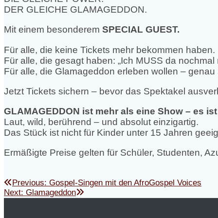
DER GLEICHE GLAMAGEDDON.
Mit einem besonderem
SPECIAL GUEST.
Für alle, die keine Tickets mehr bekommen haben.
Für alle, die gesagt haben: „Ich MUSS da nochmal r
Für alle, die Glamageddon erleben wollen – genau s
Jetzt Tickets sichern – bevor das Spektakel ausverk
GLAMAGEDDON ist mehr als eine Show – es ist e
Laut, wild, berührend – und absolut einzigartig.
Das Stück ist nicht für Kinder unter 15 Jahren geeig
Ermäßigte Preise gelten für Schüler, Studenten, Az
Beitragsnavigation
Previous
Previous:
Gospel-Singen mit den AfroGospel Voices
Next
post:
Next:
Glamageddon
post: