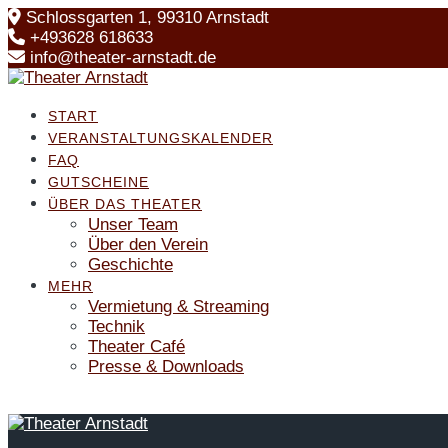
Skip
Schlossgarten 1, 99310 Arnstadt
to
+493628 618633
content
info@theater-arnstadt.de
START
VERANSTALTUNGSKALENDER
FAQ
GUTSCHEINE
ÜBER DAS THEATER
Unser Team
Über den Verein
Geschichte
MEHR
Vermietung & Streaming
Technik
Theater Café
Presse & Downloads