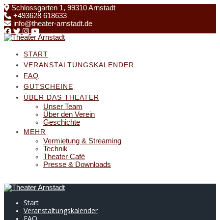
Skip
Schlossgarten 1, 99310 Arnstadt
to
+493628 618633
content
info@theater-arnstadt.de
START
VERANSTALTUNGSKALENDER
FAQ
GUTSCHEINE
ÜBER DAS THEATER
Unser Team
Über den Verein
Geschichte
MEHR
Vermietung & Streaming
Technik
Theater Café
Presse & Downloads
Start
Veranstaltungskalender
FAQ