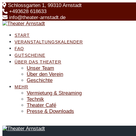
Skip
Schlossgarten 1, 99310 Arnstadt
to
+493628 618633
content
info@theater-arnstadt.de
START
VERANSTALTUNGSKALENDER
FAQ
GUTSCHEINE
ÜBER DAS THEATER
Unser Team
Über den Verein
Geschichte
MEHR
Vermietung & Streaming
Technik
Theater Café
Presse & Downloads