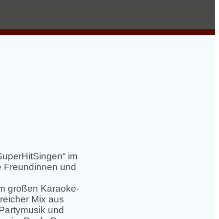
SuperHitSingen“ im
ne Freundinnen und
em großen Karaoke-
reicher Mix aus
Partymusik und