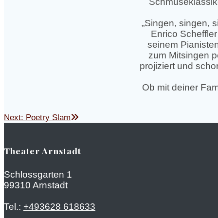
Schmuseklassike
„Singen, singen, s
Enrico Scheffle
seinem Pianiste
zum Mitsingen p
projiziert und sc
Ob mit deiner Fami
Beitragsnavigation
Next
Next:
Poetry Slam
post:
Theater Arnstadt
Schlossgarten 1
99310 Arnstadt
Tel.:
+493628 618633