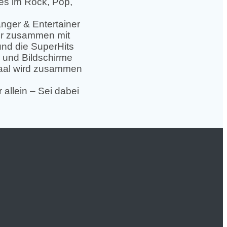
es im Rock, Pop,
änger & Entertainer
der zusammen mit
nd die SuperHits
 und Bildschirme
Saal wird zusammen
 allein – Sei dabei