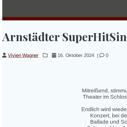
Arnstädter SuperHitSi
Vivien Wagner
16. Oktober 2024
|
0
Mitreißend, stimm
Theater im Schlos
Endlich wird wied
Konzert, bei d
Ballade und S