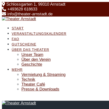
Skip
Schlossgarten 1, 99310 Arnstadt
to
+493628 618633
content
info@theater-arnstadt.de
START
VERANSTALTUNGSKALENDER
FAQ
GUTSCHEINE
ÜBER DAS THEATER
Unser Team
Über den Verein
Geschichte
MEHR
Vermietung & Streaming
Technik
Theater Café
Presse & Downloads