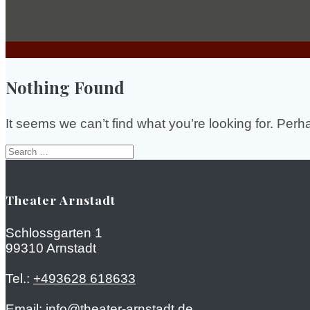
Nothing Found
It seems we can’t find what you’re looking for. Per
Search
for:
Theater Arnstadt
Schlossgarten 1
99310 Arnstadt
Tel.:
+493628 618633
Email:
info@theater-arnstadt.de